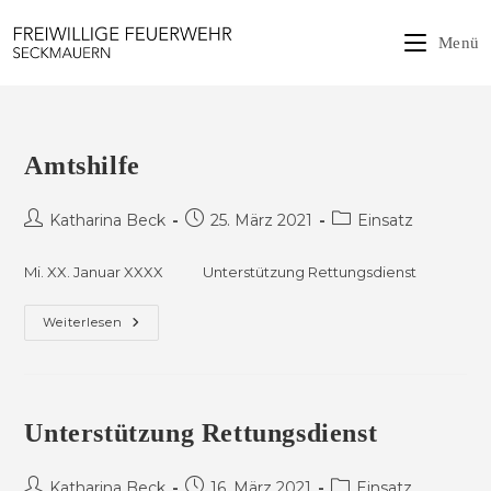
Zum
Inhalt
Menü
springen
Amtshilfe
Beitrags-
Beitrag
Beitrags-
Katharina Beck
25. März 2021
Einsatz
Autor:
veröffentlicht:
Kategorie:
Mi. XX. Januar XXXX Unterstützung Rettungsdienst
Amtshilfe
Weiterlesen
Unterstützung Rettungsdienst
Beitrags-
Beitrag
Beitrags-
Katharina Beck
16. März 2021
Einsatz