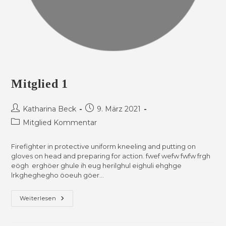
Mitglied 1
Beitrags-
Beitrag
Katharina Beck
9. März 2021
Autor:
veröffentlicht:
Beitrags-
Mitglied Kommentar
Kategorie:
Firefighter in protective uniform kneeling and putting on
gloves on head and preparing for action. fwef wefw fwfw frgh
eögh erghöer ghule ih eug herilghul eighuli ehghge
lrkgheghegho öoeuh göer…
Mitglied
Weiterlesen
1